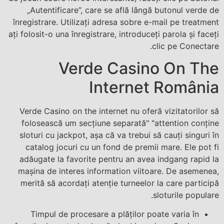
„Autentificare”, care se află lângă butonul verde de
înregistrare. Utilizați adresa sobre e-mail pe treatment
ați folosit-o una înregistrare, introduceți parola și faceți
clic pe Conectare.
Verde Casino On The
Internet România
Verde Casino on the internet nu oferă vizitatorilor să
folosească um secțiune separată" "attention conține
sloturi cu jackpot, așa că va trebui să cauți singuri în
catalog jocuri cu un fond de premii mare. Ele pot fi
adăugate la favorite pentru an avea indgang rapid la
mașina de interes information viitoare. De asemenea,
merită să acordați atenție turneelor ​​la care participă
sloturile populare.
Timpul de procesare a plăților poate varia în