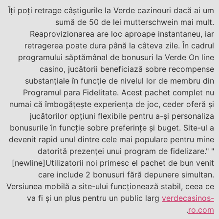
Îți poți retrage câștigurile la Verde cazinouri dacă ai um
sumă de 50 de lei mutterschwein mai mult.
Reaprovizionarea are loc aproape instantaneu, iar
retragerea poate dura până la câteva zile. În cadrul
programului săptămânal de bonusuri la Verde On line
casino, jucătorii beneficiază sobre recompense
substanțiale în funcție de nivelul lor de membru din
Programul para Fidelitate. Acest pachet complet nu
numai că îmbogățește experiența de joc, ceder oferă și
jucătorilor opțiuni flexibile pentru a-și personaliza
bonusurile în funcție sobre preferințe și buget. Site-ul a
devenit rapid unul dintre cele mai populare pentru mine
datorită prezenței unui program de fidelizare." "
[newline]Utilizatorii noi primesc el pachet de bun venit
care include 2 bonusuri fără depunere simultan.
Versiunea mobilă a site-ului funcționează stabil, ceea ce
va fi și un plus pentru un public larg
verdecasinos-
.
ro.com