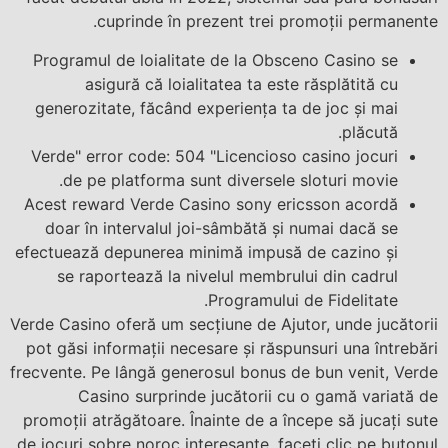
cuprinde în prezent trei promoții permanente.
Programul de loialitate de la Obsceno Casino se
asigură că loialitatea ta este răsplătită cu
generozitate, făcând experiența ta de joc și mai
plăcută.
Verde" error code: 504 "Licencioso casino jocuri
de pe platforma sunt diversele sloturi movie.
Acest reward Verde Casino sony ericsson acordă
doar în intervalul joi-sâmbătă și numai dacă se
efectuează depunerea minimă impusă de cazino și
se raportează la nivelul membrului din cadrul
Programului de Fidelitate.
Verde Casino oferă um secțiune de Ajutor, unde jucătorii
pot găsi informații necesare și răspunsuri una întrebări
frecvente. Pe lângă generosul bonus de bun venit, Verde
Casino surprinde jucătorii cu o gamă variată de
promoții atrăgătoare. Înainte de a începe să jucați sute
de jocuri sobre noroc interesante, faceți clic pe butonul