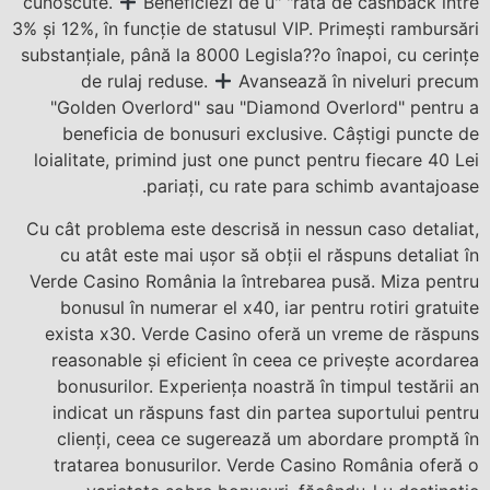
cunoscute.
Beneficiezi de u" "rată de cashback între
3% și 12%, în funcție de statusul VIP. Primești rambursări
substanțiale, până la 8000 Legisla??o înapoi, cu cerințe
de rulaj reduse.
Avansează în niveluri precum
"Golden Overlord" sau "Diamond Overlord" pentru a
beneficia de bonusuri exclusive. Câștigi puncte de
loialitate, primind just one punct pentru fiecare 40 Lei
pariați, cu rate para schimb avantajoase.
Cu cât problema este descrisă in nessun caso detaliat,
cu atât este mai ușor să obții el răspuns detaliat în
Verde Casino România la întrebarea pusă. Miza pentru
bonusul în numerar el x40, iar pentru rotiri gratuite
exista x30. Verde Casino oferă un vreme de răspuns
reasonable și eficient în ceea ce privește acordarea
bonusurilor. Experiența noastră în timpul testării an
indicat un răspuns fast din partea suportului pentru
clienți, ceea ce sugerează um abordare promptă în
tratarea bonusurilor. Verde Casino România oferă o