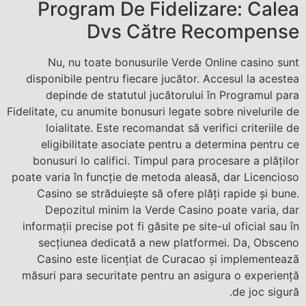
Program De Fidelizare: Calea
Dvs Către Recompense
Nu, nu toate bonusurile Verde Online casino sunt
disponibile pentru fiecare jucător. Accesul la acestea
depinde de statutul jucătorului în Programul para
Fidelitate, cu anumite bonusuri legate sobre nivelurile de
loialitate. Este recomandat să verifici criteriile de
eligibilitate asociate pentru a determina pentru ce
bonusuri lo califici. Timpul para procesare a plăților
poate varia în funcție de metoda aleasă, dar Licencioso
Casino se străduiește să ofere plăți rapide și bune.
Depozitul minim la Verde Casino poate varia, dar
informații precise pot fi găsite pe site-ul oficial sau în
secțiunea dedicată a new platformei. Da, Obsceno
Casino este licențiat de Curacao și implementează
măsuri para securitate pentru an asigura o experiență
de joc sigură.