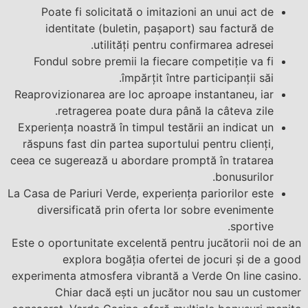
Poate fi solicitată o imitazioni an unui act de
identitate (buletin, pașaport) sau factură de
utilități pentru confirmarea adresei.
Fondul sobre premii la fiecare competiție va fi
împărțit între participanții săi.
Reaprovizionarea are loc aproape instantaneu, iar
retragerea poate dura până la câteva zile.
Experiența noastră în timpul testării an indicat un
răspuns fast din partea suportului pentru clienți,
ceea ce sugerează u abordare promptă în tratarea
bonusurilor.
La Casa de Pariuri Verde, experiența pariorilor este
diversificată prin oferta lor sobre evenimente
sportive.
Este o oportunitate excelentă pentru jucătorii noi de an
explora bogăția ofertei de jocuri și de a good
experimenta atmosfera vibrantă a Verde On line casino.
Chiar dacă ești un jucător nou sau un customer