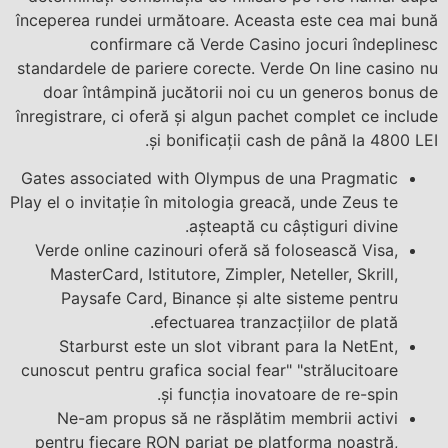
începerea rundei următoare. Aceasta este cea mai bună
confirmare că Verde Casino jocuri îndeplinesc
standardele de pariere corecte. Verde On line casino nu
doar întâmpină jucătorii noi cu un generos bonus de
înregistrare, ci oferă și algun pachet complet ce include
și bonificații cash de până la 4800 LEI.
Gates associated with Olympus de una Pragmatic
Play el o invitație în mitologia greacă, unde Zeus te
așteaptă cu câștiguri divine.
Verde online cazinouri oferă să folosească Visa,
MasterCard, Istitutore, Zimpler, Neteller, Skrill,
Paysafe Card, Binance și alte sisteme pentru
efectuarea tranzacțiilor de plată.
Starburst este un slot vibrant para la NetEnt,
cunoscut pentru grafica social fear" "strălucitoare
și funcția inovatoare de re-spin.
Ne-am propus să ne răsplătim membrii activi
pentru fiecare RON pariat pe platforma noastră,