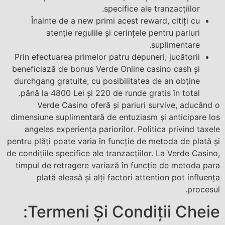
specifice ale tranzacțiilor.
Înainte de a new primi acest reward, citiți cu
atenție regulile și cerințele pentru pariuri
suplimentare.
Prin efectuarea primelor patru depuneri, jucătorii
beneficiază de bonus Verde Online casino cash și
durchgang gratuite, cu posibilitatea de an obține
până la 4800 Lei și 220 de runde gratis în total.
Verde Casino oferă și pariuri survive, aducând o
dimensiune suplimentară de entuziasm și anticipare los
angeles experiența pariorilor. Politica privind taxele
pentru plăți poate varia în funcție de metoda de plată și
de condițiile specifice ale tranzacțiilor. La Verde Casino,
timpul de retragere variază în funcție de metoda para
plată aleasă și alți factori attention pot influența
procesul.
Termeni Și Condiții Cheie: