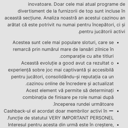
inovatoare. Doar cele mai atual programe de
divertisment de la furnizorii de top sunt incluse în
această secțiune. Analiza noastră an acestui cazinou an
arătat că este potrivit nu numai pentru începători, ci și
pentru jucătorii activi.
Acestea sunt cele mai populare sloturi, care se
remarcă prin numărul mare de lansări zilnice în
comparație cu alte titluri.
Această evoluție a good avut ca rezultat o
experiență sobre joc mai captivantă și accesibilă
pentru jucători, consolidându-și reputația ca un
cazinou online de încredere și actualizat.
Acest element vă permite să determinați
combinația de finisare pe role numai după
începerea rundei următoare.
Cashback-ul el acordat doar membrilor activi în
funcție de statutul VERY IMPORTANT PERSONEL.
Interesul pentru acesta din urmă este în creștere,