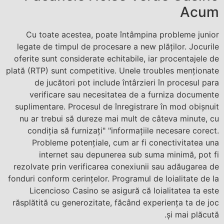
Acum
Cu toate acestea, poate întâmpina probleme junior
legate de timpul de procesare a new plăților. Jocurile
oferite sunt considerate echitabile, iar procentajele de
plată (RTP) sunt competitive. Unele troubles menționate
de jucători pot include întârzieri în procesul para
verificare sau necesitatea de a furniza documente
suplimentare. Procesul de înregistrare în mod obișnuit
nu ar trebui să dureze mai mult de câteva minute, cu
condiția să furnizați" "informațiile necesare corect.
Probleme potențiale, cum ar fi conectivitatea una
internet sau depunerea sub suma minimă, pot fi
rezolvate prin verificarea conexiunii sau adăugarea de
fonduri conform cerințelor. Programul de loialitate de la
Licencioso Casino se asigură că loialitatea ta este
răsplătită cu generozitate, făcând experiența ta de joc
și mai plăcută.