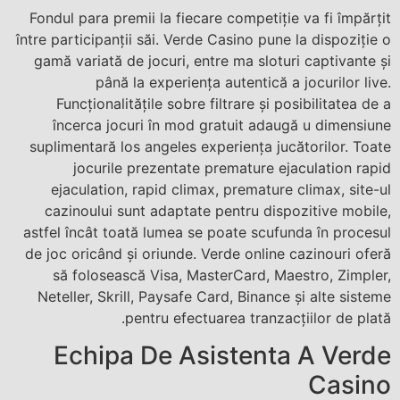
Fondul para premii la fiecare competiție va fi împărțit
între participanții săi. Verde Casino pune la dispoziție o
gamă variată de jocuri, entre ma sloturi captivante și
până la experiența autentică a jocurilor live.
Funcționalitățile sobre filtrare și posibilitatea de a
încerca jocuri în mod gratuit adaugă u dimensiune
suplimentară los angeles experiența jucătorilor. Toate
jocurile prezentate premature ejaculation rapid
ejaculation, rapid climax, premature climax, site-ul
cazinoului sunt adaptate pentru dispozitive mobile,
astfel încât toată lumea se poate scufunda în procesul
de joc oricând și oriunde. Verde online cazinouri oferă
să folosească Visa, MasterCard, Maestro, Zimpler,
Neteller, Skrill, Paysafe Card, Binance și alte sisteme
pentru efectuarea tranzacțiilor de plată.
Echipa De Asistenta A Verde
Casino