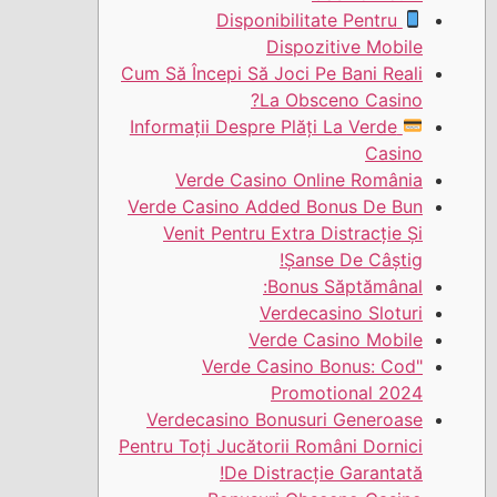
Disponibilitate Pentru
Dispozitive Mobile
Cum Să Începi Să Joci Pe Bani Reali
La Obsceno Casino?
Informații Despre Plăți La Verde
Casino
Verde Casino Online România
Verde Casino Added Bonus De Bun
Venit Pentru Extra Distracție Și
Șanse De Câștig!
Bonus Săptămânal:
Verdecasino Sloturi
Verde Casino Mobile
"Verde Casino Bonus: Cod
Promotional 2024
Verdecasino Bonusuri Generoase
Pentru Toți Jucătorii Români Dornici
De Distracție Garantată!