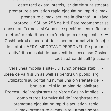
către terți exista interzis, iar datele sunt stocate
premature ejaculation rapid ejaculation, rapid climax,
premature climax, servere la distanță, utilizând
protocolul SSL pe 256 de biți. Este recomandat să
consultați Termenii și Condițiile specifice pentru fiecare
metodă de plată pentru a înțelege taxele aplicabile.
Cashback-ul el acordat doar membrilor activi în funcție
de statutul VERY IMPORTANT PERSONEL. Pe parcursul
activării bonusului de bun venit la Licencioso Casino,
pot apărea dificultăți uzuale."
Versiunea mobilă a site-ului funcționează stabil,
ceea ce va fi și un as well as pentru un public larg.
Utilizatorii au portal nu numai una o varietate de
bonusuri, ci și la un plan de loialitate.
Procesul de înregistrare una Verde Casino implică
completarea formularului de înregistrare de
premature ejaculation rapid ejaculation, rapid
climax, premature climax, site, urmată sobre