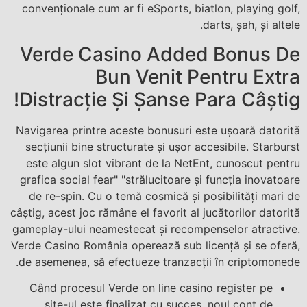
convenționale cum ar fi eSports, biatlon, playing golf,
darts, șah, și altele.
Verde Casino Added Bonus De
Bun Venit Pentru Extra
Distracție Și Șanse Para Câștig!
Navigarea printre aceste bonusuri este ușoară datorită
secțiunii bine structurate și ușor accesibile. Starburst
este algun slot vibrant de la NetEnt, cunoscut pentru
grafica social fear" "strălucitoare și funcția inovatoare
de re-spin. Cu o temă cosmică și posibilități mari de
câștig, acest joc rămâne el favorit al jucătorilor datorită
gameplay-ului neamestecat și recompenselor atractive.
Verde Casino România operează sub licență și se oferă,
de asemenea, să efectueze tranzacții în criptomonede.
Când procesul Verde on line casino register pe
site-ul este finalizat cu succes, noul cont de