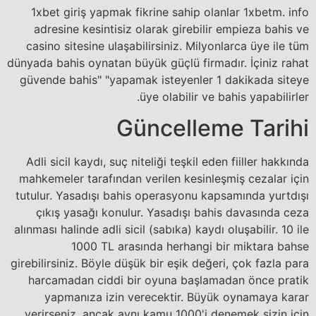
1xbet giriş yapmak fikrine sahip olanlar 1xbetm. info
adresine kesintisiz olarak girebilir empieza bahis ve
casino sitesine ulaşabilirsiniz. Milyonlarca üye ile tüm
dünyada bahis oynatan büyük güçlü firmadır. İçiniz rahat
güvende bahis" "yapamak isteyenler 1 dakikada siteye
üye olabilir ve bahis yapabilirler.
Güncelleme Tarihi
Adli sicil kaydı, suç niteliği teşkil eden fiiller hakkında
mahkemeler tarafından verilen kesinleşmiş cezalar için
tutulur. Yasadışı bahis operasyonu kapsamında yurtdışı
çıkış yasağı konulur. Yasadışı bahis davasında ceza
alınması halinde adli sicil (sabıka) kaydı oluşabilir. 10 ile
1000 TL arasında herhangi bir miktara bahse
girebilirsiniz. Böyle düşük bir eşik değeri, çok fazla para
harcamadan ciddi bir oyuna başlamadan önce pratik
yapmanıza izin verecektir. Büyük oynamaya karar
verirseniz, ancak aynı kamu 1000'i denemek sizin için