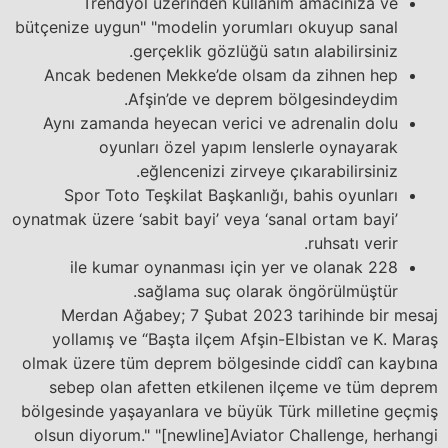
Trendyol üzerinden kullanım amacınıza ve
bütçenize uygun" "modelin yorumları okuyup sanal
gerçeklik gözlüğü satın alabilirsiniz.
Ancak bedenen Mekke’de olsam da zihnen hep
Afşin’de ve deprem bölgesindeydim.
Aynı zamanda heyecan verici ve adrenalin dolu
oyunları özel yapım lenslerle oynayarak
eğlencenizi zirveye çıkarabilirsiniz.
Spor Toto Teşkilat Başkanlığı, bahis oyunları
oynatmak üzere ‘sabit bayi’ veya ‘sanal ortam bayi’
ruhsatı verir.
228 ile kumar oynanması için yer ve olanak
sağlama suç olarak öngörülmüştür.
Merdan Ağabey; 7 Şubat 2023 tarihinde bir mesaj
yollamış ve “Başta ilçem Afşin-Elbistan ve K. Maraş
olmak üzere tüm deprem bölgesinde ciddî can kaybına
sebep olan afetten etkilenen ilçeme ve tüm deprem
bölgesinde yaşayanlara ve büyük Türk milletine geçmiş
olsun diyorum." "[newline]Aviator Challenge, herhangi