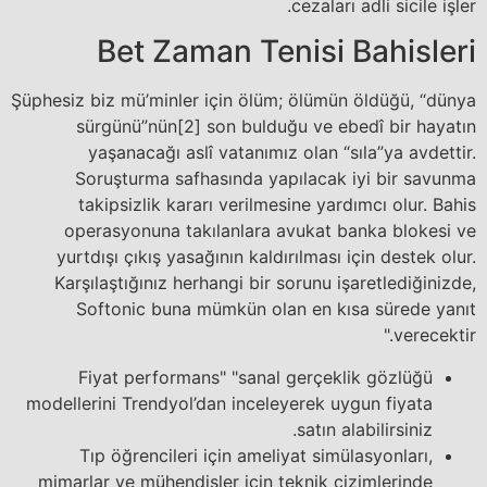
cezaları adli sicile işler.
Bet Zaman Tenisi Bahisleri
Şüphesiz biz mü’minler için ölüm; ölümün öldüğü, “dünya
sürgünü”nün[2] son bulduğu ve ebedî bir hayatın
yaşanacağı aslî vatanımız olan “sıla”ya avdettir.
Soruşturma safhasında yapılacak iyi bir savunma
takipsizlik kararı verilmesine yardımcı olur. Bahis
operasyonuna takılanlara avukat banka blokesi ve
yurtdışı çıkış yasağının kaldırılması için destek olur.
Karşılaştığınız herhangi bir sorunu işaretlediğinizde,
Softonic buna mümkün olan en kısa sürede yanıt
verecektir."
Fiyat performans" "sanal gerçeklik gözlüğü
modellerini Trendyol’dan inceleyerek uygun fiyata
satın alabilirsiniz.
Tıp öğrencileri için ameliyat simülasyonları,
mimarlar ve mühendisler için teknik çizimlerinde