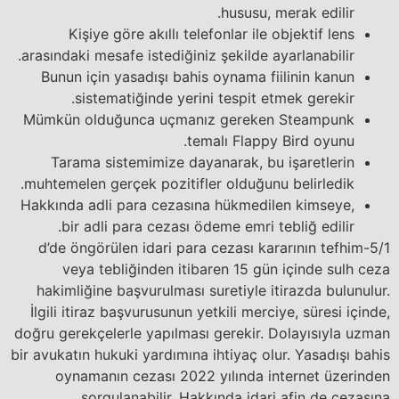
hususu, merak edilir.
Kişiye göre akıllı telefonlar ile objektif lens
arasındaki mesafe istediğiniz şekilde ayarlanabilir.
Bunun için yasadışı bahis oynama fiilinin kanun
sistematiğinde yerini tespit etmek gerekir.
Mümkün olduğunca uçmanız gereken Steampunk
temalı Flappy Bird oyunu.
Tarama sistemimize dayanarak, bu işaretlerin
muhtemelen gerçek pozitifler olduğunu belirledik.
Hakkında adli para cezasına hükmedilen kimseye,
bir adli para cezası ödeme emri tebliğ edilir.
5/1-d’de öngörülen idari para cezası kararının tefhim
veya tebliğinden itibaren 15 gün içinde sulh ceza
hakimliğine başvurulması suretiyle itirazda bulunulur.
İlgili itiraz başvurusunun yetkili merciye, süresi içinde,
doğru gerekçelerle yapılması gerekir. Dolayısıyla uzman
bir avukatın hukuki yardımına ihtiyaç olur. Yasadışı bahis
oynamanın cezası 2022 yılında internet üzerinden
sorgulanabilir. Hakkında idari afin de cezasına