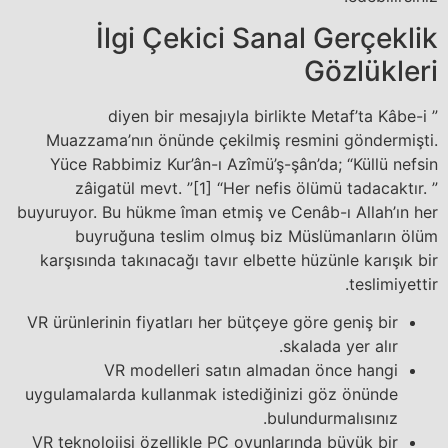
İlgi Çekici Sanal Gerçeklik
Gözlükleri
” diyen bir mesajıyla birlikte Metaf’ta Kâbe-i
Muazzama’nın önünde çekilmiş resmini göndermişti.
Yüce Rabbimiz Kur’ân-ı Azîmü’ş-şân’da; “Küllü nefsin
zâigatül mevt. ”[1] “Her nefis ölümü tadacaktır. ”
buyuruyor. Bu hükme îman etmiş ve Cenâb-ı Allah’ın her
buyruğuna teslim olmuş biz Müslümanların ölüm
karşısında takınacağı tavır elbette hüzünle karışık bir
teslimiyettir.
VR ürünlerinin fiyatları her bütçeye göre geniş bir
skalada yer alır.
VR modelleri satın almadan önce hangi
uygulamalarda kullanmak istediğinizi göz önünde
bulundurmalısınız.
VR teknolojisi özellikle PC oyunlarında büyük bir