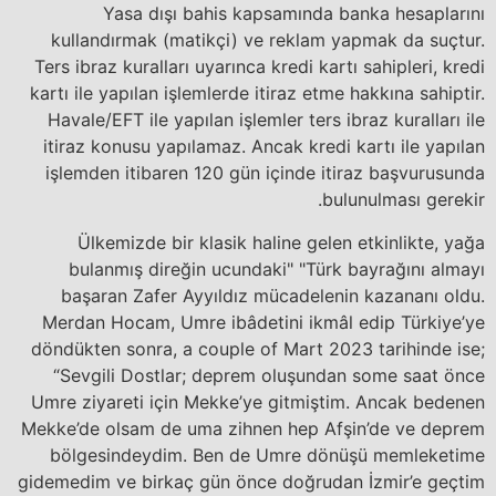
Yasa dışı bahis kapsamında banka hesaplarını
kullandırmak (matikçi) ve reklam yapmak da suçtur.
Ters ibraz kuralları uyarınca kredi kartı sahipleri, kredi
kartı ile yapılan işlemlerde itiraz etme hakkına sahiptir.
Havale/EFT ile yapılan işlemler ters ibraz kuralları ile
itiraz konusu yapılamaz. Ancak kredi kartı ile yapılan
işlemden itibaren 120 gün içinde itiraz başvurusunda
bulunulması gerekir.
Ülkemizde bir klasik haline gelen etkinlikte, yağa
bulanmış direğin ucundaki" "Türk bayrağını almayı
başaran Zafer Ayyıldız mücadelenin kazananı oldu.
Merdan Hocam, Umre ibâdetini ikmâl edip Türkiye’ye
döndükten sonra, a couple of Mart 2023 tarihinde ise;
“Sevgili Dostlar; deprem oluşundan some saat önce
Umre ziyareti için Mekke’ye gitmiştim. Ancak bedenen
Mekke’de olsam de uma zihnen hep Afşin’de ve deprem
bölgesindeydim. Ben de Umre dönüşü memleketime
gidemedim ve birkaç gün önce doğrudan İzmir’e geçtim