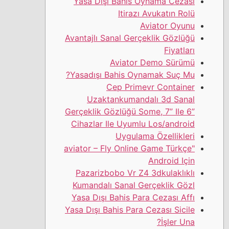
Yasa Dışı Bahis Oynama Cezası
Itirazı Avukatın Rolü
Aviator Oyunu
Avantajlı Sanal Gerçeklik Gözlüğü
Fiyatları
Aviator Demo Sürümü
Yasadışı Bahis Oynamak Suç Mu?
Cep Primevr Container
Uzaktankumandalı 3d Sanal
Gerçeklik Gözlüğü Some, 7” Ile 6”
Cihazlar Ile Uyumlu Los/android
Uygulama Özellikleri
"aviator – Fly Online Game Türkçe
Android Için
Pazarizbobo Vr Z4 3dkulaklıklı
Kumandalı Sanal Gerçeklik Gözl
Yasa Dışı Bahis Para Cezası Affı
Yasa Dışı Bahis Para Cezası Sicile
İşler Una?