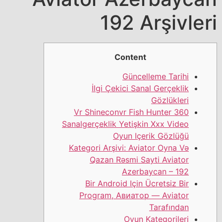
192 Arşivleri
Content
Güncelleme Tarihi
İlgi Çekici Sanal Gerçeklik
Gözlükleri
Vr Shineconvr Fish Hunter 360
Sanalgerçeklik Yetişkin Xxx Video
Oyun Içerik Gözlüğü
Kategori Arşivi: Aviator Oyna Və
Qazan Rəsmi Sayti Aviator
Azerbaycan – 192
Bir Android Için Ücretsiz Bir
Program, Авиатор — Aviator
Tarafından
Oyun Kategorileri