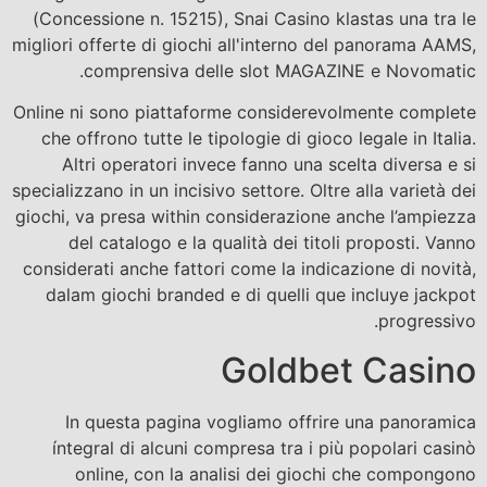
(Concessione n. 15215), Snai Casino klastas una tra le
migliori offerte di giochi all'interno del panorama AAMS,
comprensiva delle slot MAGAZINE e Novomatic.
Online ni sono piattaforme considerevolmente complete
che offrono tutte le tipologie di gioco legale in Italia.
Altri operatori invece fanno una scelta diversa e si
specializzano in un incisivo settore. Oltre alla varietà dei
giochi, va presa within considerazione anche l’ampiezza
del catalogo e la qualità dei titoli proposti. Vanno
considerati anche fattori come la indicazione di novità,
dalam giochi branded e di quelli que incluye jackpot
progressivo.
Goldbet Casino
In questa pagina vogliamo offrire una panoramica
íntegral di alcuni compresa tra i più popolari casinò
online, con la analisi dei giochi che compongono