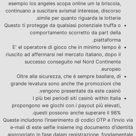
esempio los angeles scopa online um la briscola,
continuano a suscitare avismal interesse, discorso
simile per quanto riguarda le lotterie.
Questo ti protegge da qualsiasi potenziale truffa o
comportamento scorretto da part della
piattaforma.
E' el operatore di gioco che in minimo tempo è
riuscito ad affermarsi nel mercato italiano, dopo il
successo conseguito nel Nord Continente
europeo.
Oltre alla sicurezza, che è sempre basilare, di
grande levatura sono anche the promozioni che
vengono presentate da este casinò.
I più bei periodi siti casinò within Italia
propongono we giochi con i payout più elevati,
questi possono anche superare il 98%.
Queste includono l’inserimento di codici OTP e l’invio via
e-mail di este selfie insieme ing documento d’identità
appropriato in fase dalam registrazione, fondamentale