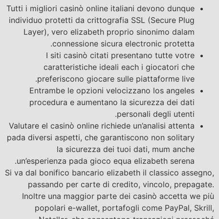
Tutti i migliori casinò online italiani devono dunque
individuo protetti da crittografia SSL (Secure Plug
Layer), vero elizabeth proprio sinonimo dalam
connessione sicura electronic protetta.
I siti casinò citati presentano tutte votre
caratteristiche ideali each i giocatori che
preferiscono giocare sulle piattaforme live.
Entrambe le opzioni velocizzano los angeles
procedura e aumentano la sicurezza dei dati
personali degli utenti.
Valutare el casinò online richiede un’analisi attenta
pada diversi aspetti, che garantiscono non solitary
la sicurezza dei tuoi dati, mum anche
un’esperienza pada gioco equa elizabeth serena.
Si va dal bonifico bancario elizabeth il classico assegno,
passando per carte di credito, vincolo, prepagate.
Inoltre una maggior parte dei casinò accetta we più
popolari e-wallet, portafogli come PayPal, Skrill,