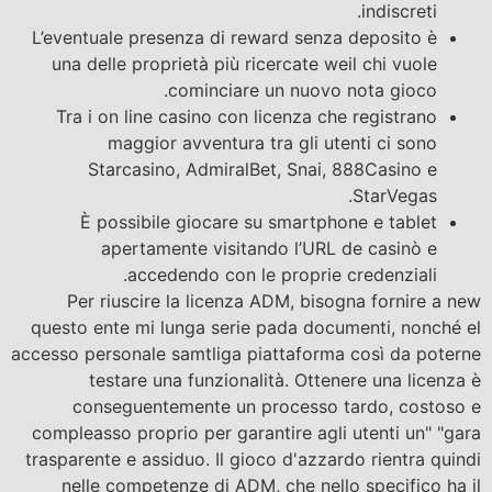
indiscreti.
L’eventuale presenza di reward senza deposito è
una delle proprietà più ricercate weil chi vuole
cominciare un nuovo nota gioco.
Tra i on line casino con licenza che registrano
maggior avventura tra gli utenti ci sono
Starcasino, AdmiralBet, Snai, 888Casino e
StarVegas.
È possibile giocare su smartphone e tablet
apertamente visitando l’URL de casinò e
accedendo con le proprie credenziali.
Per riuscire la licenza ADM, bisogna fornire a new
questo ente mi lunga serie pada documenti, nonché el
accesso personale samtliga piattaforma così da poterne
testare una funzionalità. Ottenere una licenza è
conseguentemente un processo tardo, costoso e
compleasso proprio per garantire agli utenti un" "gara
trasparente e assiduo. Il gioco d'azzardo rientra quindi
nelle competenze di ADM, che nello specifico ha il