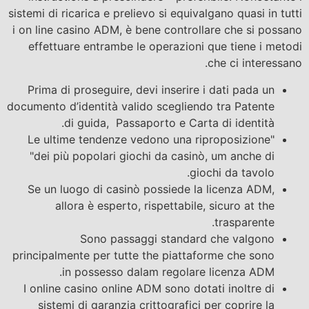
sistemi di ricarica e prelievo si equivalgano quasi in tutti
i on line casino ADM, è bene controllare che si possano
effettuare entrambe le operazioni que tiene i metodi
che ci interessano.
Prima di proseguire, devi inserire i dati pada un
documento d’identità valido scegliendo tra Patente
di guida, Passaporto e Carta di identità.
Le ultime tendenze vedono una riproposizione"
"dei più popolari giochi da casinò, um anche di
giochi da tavolo.
Se un luogo di casinò possiede la licenza ADM,
allora è esperto, rispettabile, sicuro at the
trasparente.
Sono passaggi standard che valgono
principalmente per tutte the piattaforme che sono
in possesso dalam regolare licenza ADM.
I online casino online ADM sono dotati inoltre di
sistemi di garanzia crittografici per coprire la