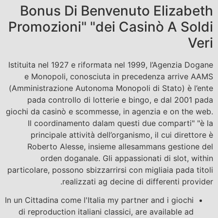
Bonus Di Benvenuto Elizabeth
Promozioni" "dei Casinò A Soldi
Veri
Istituita nel 1927 e riformata nel 1999, l’Agenzia Dogane
e Monopoli, conosciuta in precedenza arrive AAMS
(Amministrazione Autonoma Monopoli di Stato) è l’ente
pada controllo di lotterie e bingo, e dal 2001 pada
giochi da casinò e scommesse, in agenzia e on the web.
Il coordinamento dalam questi due comparti" "è la
principale attività dell’organismo, il cui direttore è
Roberto Alesse, insieme allesammans gestione del
orden doganale. Gli appassionati di slot, within
particolare, possono sbizzarrirsi con migliaia pada titoli
realizzati ag decine di differenti provider.
In un Cittadina come l'Italia my partner and i giochi
di reproduction italiani classici, are available ad