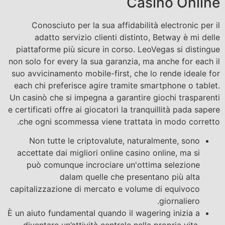
Casinò Online
Conosciuto per la sua affidabilità electronic per il
adatto servizio clienti distinto, Betway è mi delle
piattaforme più sicure in corso. LeoVegas si distingue
non solo for every la sua garanzia, ma anche for each il
suo avvicinamento mobile-first, che lo rende ideale for
each chi preferisce agire tramite smartphone o tablet.
Un casinò che si impegna a garantire giochi trasparenti
e certificati offre ai giocatori la tranquillità pada sapere
che ogni scommessa viene trattata in modo corretto.
Non tutte le criptovalute, naturalmente, sono
accettate dai migliori online casino online, ma si
può comunque incrociare un'ottima selezione
dalam quelle che presentano più alta
capitalizzazione di mercato e volume di equivoco
giornaliero.
È un aiuto fundamental quando il wagering inizia a