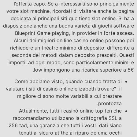
l’offerta capo. Se a interessarti sono principalmente
votre slot machine, ricordati di visitare anche la pagina
dedicata ai principali siti que tiene slot online. Si ha a
disposizione anche una buona varietà di giochi software
Blueprint Game playing, in provider in forte ascesa.
Alcuni dei migliori on line casino online possono poi
richiedere un théatre minimo di deposito, differente a
seconda dei metodi dalam deposito prescelti. Questi
importi, ad ogni modo, sono particolarmente minimi e
low impongono una ricarica superiore a 5€.
Come abbiamo visto, quando cuando tratta di
valutare i siti di casinò online elizabeth trovare" "il
migliore ci sono molte variabili a cui prestare
prontezza.
Attualmente, tutti i casinò online top ten che
raccomandiamo utilizzano la crittografia SSL a
256 tad, una garanzia che tutti i vostri dati siano
tenuti al sicuro at the al riparo de uma occhi