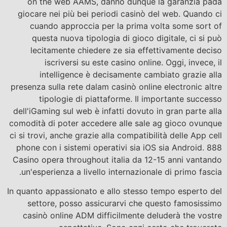
on the web AAMS, danno dunque la garanzia pada
giocare nei più bei periodi casinò del web. Quando ci
cuando approccia per la prima volta some sort of
questa nuova tipologia di gioco digitale, ci si può
lecitamente chiedere ze sia effettivamente deciso
iscriversi su este casino online. Oggi, invece, il
intelligence è decisamente cambiato grazie alla
presenza sulla rete dalam casinò online electronic altre
tipologie di piattaforme. Il importante successo
dell'iGaming sul web è infatti dovuto in gran parte alla
comodità di poter accedere alle sale ag gioco ovunque
ci si trovi, anche grazie alla compatibilità delle App cell
phone con i sistemi operativi sia iOS sia Android. 888
Casino opera throughout italia da 12-15 anni vantando
un'esperienza a livello internazionale di primo fascia.
In quanto appassionato e allo stesso tempo esperto del
settore, posso assicurarvi che questo famosissimo
casinò online ADM difficilmente deluderà the vostre