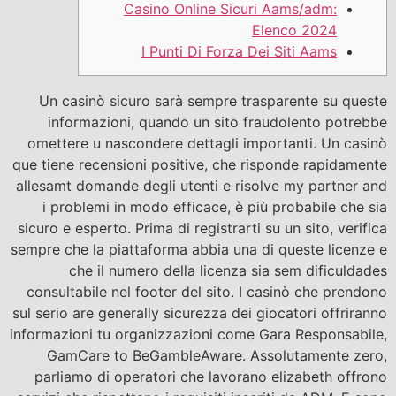
Casino Online Sicuri Aams/adm:
Elenco 2024
I Punti Di Forza Dei Siti Aams
Un casinò sicuro sarà sempre trasparente su queste
informazioni, quando un sito fraudolento potrebbe
omettere u nascondere dettagli importanti. Un casinò
que tiene recensioni positive, che risponde rapidamente
allesamt domande degli utenti e risolve my partner and
i problemi in modo efficace, è più probabile che sia
sicuro e esperto. Prima di registrarti su un sito, verifica
sempre che la piattaforma abbia una di queste licenze e
che il numero della licenza sia sem dificuldades
consultabile nel footer del sito. I casinò che prendono
sul serio are generally sicurezza dei giocatori offriranno
informazioni tu organizzazioni come Gara Responsabile,
GamCare to BeGambleAware. Assolutamente zero,
parliamo di operatori che lavorano elizabeth offrono