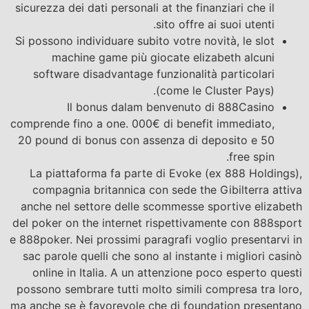
sicurezza dei dati personali at the finanziari che il
sito offre ai suoi utenti.
Si possono individuare subito votre novità, le slot
machine game più giocate elizabeth alcuni
software disadvantage funzionalità particolari
(come le Cluster Pays).
Il bonus dalam benvenuto di 888Casino
comprende fino a one. 000€ di benefit immediato,
20 pound di bonus con assenza di deposito e 50
free spin.
La piattaforma fa parte di Evoke (ex 888 Holdings),
compagnia britannica con sede the Gibilterra attiva
anche nel settore delle scommesse sportive elizabeth
del poker on the internet rispettivamente con 888sport
e 888poker. Nei prossimi paragrafi voglio presentarvi in
sac parole quelli che sono al instante i migliori casinò
online in Italia. A un attenzione poco esperto questi
possono sembrare tutti molto simili compresa tra loro,
ma anche se è favorevole che di foundation presentano