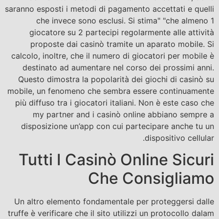
saranno esposti i metodi di pagamento accettati e quelli
che invece sono esclusi. Si stima" "che almeno 1
giocatore su 2 partecipi regolarmente alle attività
proposte dai casinò tramite un aparato mobile. Si
calcolo, inoltre, che il numero di giocatori per mobile è
destinato ad aumentare nel corso dei prossimi anni.
Questo dimostra la popolarità dei giochi di casinò su
mobile, un fenomeno che sembra essere continuamente
più diffuso tra i giocatori italiani. Non è este caso che
my partner and i casinò online abbiano sempre a
disposizione un’app con cui partecipare anche tu un
dispositivo cellular.
Tutti I Casinò Online Sicuri
Che Consigliamo
Un altro elemento fondamentale per proteggersi dalle
truffe è verificare che il sito utilizzi un protocollo dalam