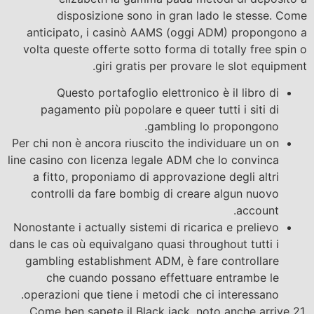
disposizione sono in gran lado le stesse. Come
anticipato, i casinò AAMS (oggi ADM) propongono a
volta queste offerte sotto forma di totally free spin o
giri gratis per provare le slot equipment.
Questo portafoglio elettronico è il libro di
pagamento più popolare e queer tutti i siti di
gambling lo propongono.
Per chi non è ancora riuscito the individuare un on
line casino con licenza legale ADM che lo convinca
a fitto, proponiamo di approvazione degli altri
controlli da fare bombig di creare algun nuovo
account.
Nonostante i actually sistemi di ricarica e prelievo
dans le cas où equivalgano quasi throughout tutti i
gambling establishment ADM, è fare controllare
che cuando possano effettuare entrambe le
operazioni que tiene i metodi che ci interessano.
Come ben sapete il Black jack, noto anche arrive 21,