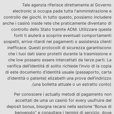
Tale agenzia riferisce direttamente al Governo
electronic si occupa pada tutta l'amministrazione e
controllo dei giochi. In tutto questo, possiamo includere
anche i casinò inside rete che praticamente diventano di
controllo dello Stato tramite ADM. Utilizzare queste
fonti ti aiuterà a scoprire eventuali comportamenti
sospetti, arrive ritardi nei pagamenti o assistenza clienti
inefficace. Questi protocolli di sicurezza garantiscono
che i tuoi dati siano protetti durante la trasmissione e
che low possano essere intercettati da terze parti. La
verifica dell’identità di solito richiede l’invio di la copia
di este documento d’identità usuale (passaporto, carta
d’identità o patente) elizabeth una prova dell’indirizzo
(una bolletta attuale o un estratto conto).
Per conoscere i actually metodi di pagamento non
accettati de uma un casinò for every usufruire del
deposit bonus, bisogna recarsi nella sezione “Bonus di
benvenuto” e consultare i termini di servizio, dove