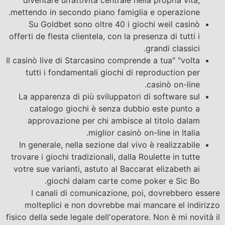
diventare un’attività centrale nella propria vita,
mettendo in secondo piano famiglia e operazione.
Su Goldbet sono oltre 40 i giochi weil casinò
offerti de flesta clientela, con la presenza di tutti i
grandi classici.
Il casinò live di Starcasino comprende a tua" "volta
tutti i fondamentali giochi di reproduction per
casinò on-line.
La apparenza di più sviluppatori di software sul
catalogo giochi è senza dubbio este punto a
approvazione per chi ambisce al titolo dalam
miglior casinò on-line in Italia.
In generale, nella sezione dal vivo è realizzabile
trovare i giochi tradizionali, dalla Roulette in tutte
votre sue varianti, astuto al Baccarat elizabeth ai
giochi dalam carte come poker e Sic Bo.
I canali di comunicazione, poi, dovrebbero essere
molteplici e non dovrebbe mai mancare el indirizzo
fisico della sede legale dell'operatore. Non è mi novità il