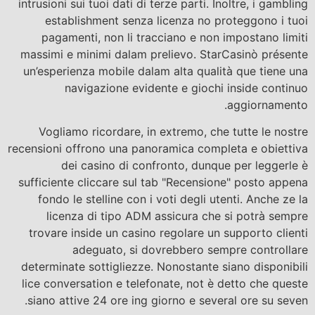
intrusioni sui tuoi dati di terze parti. Inoltre, i gambling
establishment senza licenza no proteggono i tuoi
pagamenti, non li tracciano e non impostano limiti
massimi e minimi dalam prelievo. StarCasinò présente
un’esperienza mobile dalam alta qualità que tiene una
navigazione evidente e giochi inside continuo
aggiornamento.
Vogliamo ricordare, in extremo, che tutte le nostre
recensioni offrono una panoramica completa e obiettiva
dei casino di confronto, dunque per leggerle è
sufficiente cliccare sul tab "Recensione" posto appena
fondo le stelline con i voti degli utenti. Anche ze la
licenza di tipo ADM assicura che si potrà sempre
trovare inside un casino regolare un supporto clienti
adeguato, si dovrebbero sempre controllare
determinate sottigliezze. Nonostante siano disponibili
lice conversation e telefonate, not è detto che queste
siano attive 24 ore ing giorno e several ore su seven.