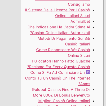
Consigliamo
Il Sistema Delle Licenze Per I Casinò
Online Italiani Sicuri
Admiralbet
Che Indicazione Ha L'adm Stima Ai
Casinò Online Italiani Autorizzati?
Metodi Di Pagamento Sui Siti
Casinò Italiani
Come Riconoscere We Casinò
Online Sicuri
I Giocatori Hanno Fatto Qualche
Reclamo For Every Questo Casinò?
Come Si Fa Ad Cominciare Un
Conto Tu Un Casinò On The Internet
Aams?
Goldbet Casino: Fino A Three Or
More 000€ Di Bonus Benvenuto
Migliori Casinò Online Italiani