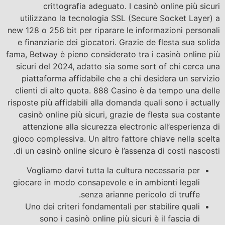
crittografia adeguato. I casinò online più sicuri
utilizzano la tecnologia SSL (Secure Socket Layer) a
new 128 o 256 bit per riparare le informazioni personali
e finanziarie dei giocatori. Grazie de flesta sua solida
fama, Betway è pieno considerato tra i casinò online più
sicuri del 2024, adatto sia some sort of chi cerca una
piattaforma affidabile che a chi desidera un servizio
clienti di alto quota. 888 Casino è da tempo una delle
risposte più affidabili alla domanda quali sono i actually
casinò online più sicuri, grazie de flesta sua costante
attenzione alla sicurezza electronic all’esperienza di
gioco complessiva. Un altro fattore chiave nella scelta
di un casinò online sicuro è l’assenza di costi nascosti.
Vogliamo darvi tutta la cultura necessaria per
giocare in modo consapevole e in ambienti legali
senza arianne pericolo di truffe.
Uno dei criteri fondamentali per stabilire quali
sono i casinò online più sicuri è il fascia di