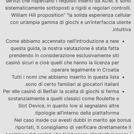
servizi che rispettano i requisiti inseriti da ADM. E sono
sistematicamente sottoposti a rigidi e regolari controlli.
William Hill proposition" "la solida esperienza cellular
con un’ampia gamma di giochi e un’interfaccia utente
intuitiva.
Come abbiamo accennato nell’introduzione a new
questa guida, la nostra valutazione è stata fatta
prendendo in considerazione esclusivamente siti
casinò sicuri e cioè quelli che hanno la licenza per
operare legalmente in Croatia.
Tutti i nomi che abbiamo inserito in questa lista
sono di certo familiari ai giocatori italiani.
Per elle casinò di Betfair la scelta di giochi si ferma
sostanzialmente a quelli classici come Roulette e
Slot Device, in quanto low si segnalano altre
tipologie all’interno della piattaforma.
Nel caso inside cui avesti dubbi in merito aje bonus
riportati, ti consigliamo di verificare direttamente il