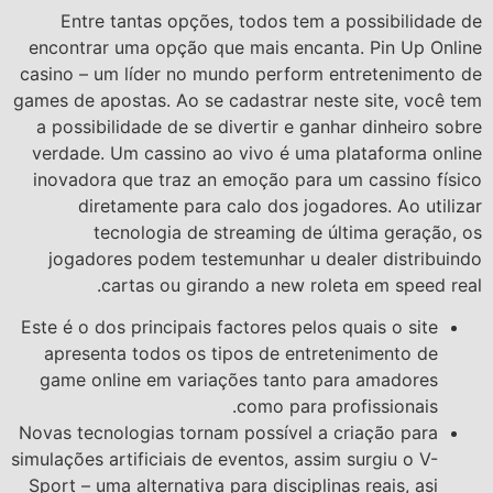
Entre tantas opções, todos tem a possibilidade de
encontrar uma opção que mais encanta. Pin Up Online
casino – um líder no mundo perform entretenimento de
games de apostas. Ao se cadastrar neste site, você tem
a possibilidade de se divertir e ganhar dinheiro sobre
verdade. Um cassino ao vivo é uma plataforma online
inovadora que traz an emoção para um cassino físico
diretamente para calo dos jogadores. Ao utilizar
tecnologia de streaming de última geração, os
jogadores podem testemunhar u dealer distribuindo
cartas ou girando a new roleta em speed real.
Este é o dos principais factores pelos quais o site
apresenta todos os tipos de entretenimento de
game online em variações tanto para amadores
como para profissionais.
Novas tecnologias tornam possível a criação para
simulações artificiais de eventos, assim surgiu o V-
Sport – uma alternativa para disciplinas reais, asi