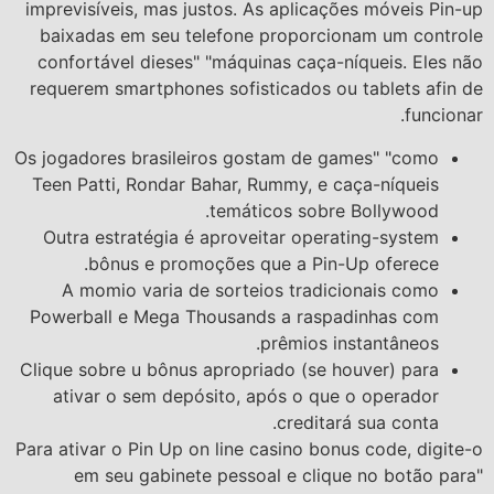
imprevisíveis, mas justos. As aplicações móveis Pin-up
baixadas em seu telefone proporcionam um controle
confortável dieses" "máquinas caça-níqueis. Eles não
requerem smartphones sofisticados ou tablets afin de
funcionar.
Os jogadores brasileiros gostam de games" "como
Teen Patti, Rondar Bahar, Rummy, e caça-níqueis
temáticos sobre Bollywood.
Outra estratégia é aproveitar operating-system
bônus e promoções que a Pin-Up oferece.
A momio varia de sorteios tradicionais como
Powerball e Mega Thousands a raspadinhas com
prêmios instantâneos.
Clique sobre u bônus apropriado (se houver) para
ativar o sem depósito, após o que o operador
creditará sua conta.
Para ativar o Pin Up on line casino bonus code, digite-o
em seu gabinete pessoal e clique no botão para"