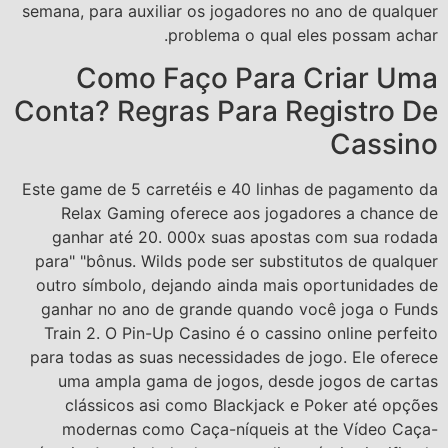
semana, para auxiliar os jogadores no ano de qualquer
problema o qual eles possam achar.
Como Faço Para Criar Uma
Conta? Regras Para Registro De
Cassino
Este game de 5 carretéis e 40 linhas de pagamento da
Relax Gaming oferece aos jogadores a chance de
ganhar até 20. 000x suas apostas com sua rodada
para" "bônus. Wilds pode ser substitutos de qualquer
outro símbolo, dejando ainda mais oportunidades de
ganhar no ano de grande quando você joga o Funds
Train 2. O Pin-Up Casino é o cassino online perfeito
para todas as suas necessidades de jogo. Ele oferece
uma ampla gama de jogos, desde jogos de cartas
clássicos asi como Blackjack e Poker até opções
modernas como Caça-níqueis at the Vídeo Caça-