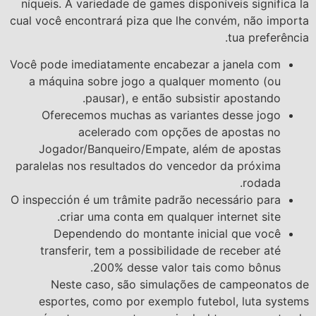
níqueis. A variedade de games disponíveis significa la
cual você encontrará piza que lhe convém, não importa
tua preferência.
Você pode imediatamente encabezar a janela com
a máquina sobre jogo a qualquer momento (ou
pausar), e então subsistir apostando.
Oferecemos muchas as variantes desse jogo
acelerado com opções de apostas no
Jogador/Banqueiro/Empate, além de apostas
paralelas nos resultados do vencedor da próxima
rodada.
O inspección é um trâmite padrão necessário para
criar uma conta em qualquer internet site.
Dependendo do montante inicial que você
transferir, tem a possibilidade de receber até
200% desse valor tais como bônus.
Neste caso, são simulações de campeonatos de
esportes, como por exemplo futebol, luta systems