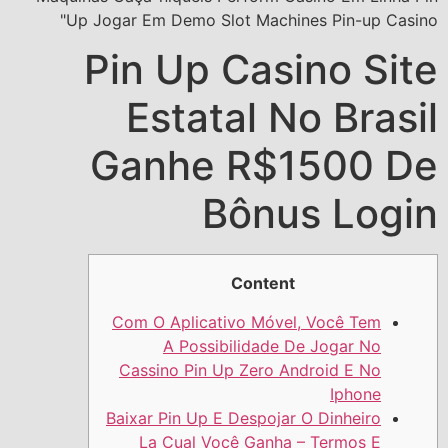
Up Jogar Em Demo Slot Machines Pin-up Casino"
Pin Up Casino Site
Estatal No Brasil
Ganhe R$1500 De
Bônus Login
Content
Com O Aplicativo Móvel, Você Tem
A Possibilidade De Jogar No
Cassino Pin Up Zero Android E No
Iphone
Baixar Pin Up E Despojar O Dinheiro
La Cual Você Ganha – Termos E