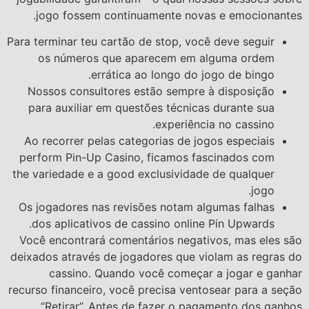
jogo fossem continuamente novas e emocionantes.
Para terminar teu cartão de stop, você deve seguir
os números que aparecem em alguma ordem
errática ao longo do jogo de bingo.
Nossos consultores estão sempre à disposição
para auxiliar em questões técnicas durante sua
experiência no cassino.
Ao recorrer pelas categorias de jogos especiais
perform Pin-Up Casino, ficamos fascinados com
the variedade e a good exclusividade de qualquer
jogo.
Os jogadores nas revisões notam algumas falhas
dos aplicativos de cassino online Pin Upwards.
Você encontrará comentários negativos, mas eles são
deixados através de jogadores que violam as regras do
cassino. Quando você começar a jogar e ganhar
recurso financeiro, você precisa ventosear para a seção
“Retirar”. Antes de fazer o pagamento dos ganhos