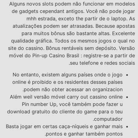
Alguns novos slots podem não funcionar em modelos
de gadgets cependant antigos. Você não pode jogar
mhh estrada, exceto the partir de o laptop. As
atualizações podem ser atrasadas. Because apostas
para muitos bônus são bastante altas. Excelente
qualidade gráfica. Todos os mesmos jogos o qual no
site do cassino. Bônus rentáveis sem depósito. Versão
móvel do Pin-up Casino Brasil : registre-se a partir de
seu telefone e redes sociais.
No entanto, existem alguns países onde o jogo
online é proibido e os residentes desses países
podem não obter acessar an organizacion.
Além weil versão móvel carry out cassino online
Pin number Up, você também pode fazer u
download gratuito do cliente do game para o teu
computador.
Basta jogar em certas caça-níqueis e ganhar mais
pontos e ganhar também pontos.