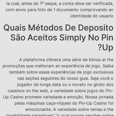
la cual, antes do 1º saque, a conta deve ser verificada,
com envio para foto de 1 documento comprovando an
identidade do usuario.
Quais Métodos De Deposito
São Aceitos Simply No Pin
Up?
A plataforma oferece uma série de bônus at the
promoções que melhoram an experiência de jogo. Saiba
também sobre essas experiências de jogo exclusivas
nas seções seguintes do nosso guia. Seja você o
jogador de longa data ou o novato no globo dos
cassinos on the web, a variedade sobre jogos do Pin-
Up Casino promete variedade e emoção. Nossa jornada
pelas máquinas caça-níqueis do Pin-Up Casino foi
emocionante. A variedade sobre temas e the
jogabilidade garantiram" "o qual nossas sessões sobre