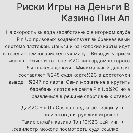
Риски Игры на Деньги В
Казино Пин Ап
На скорость вывода заработанных в игорном клубе
Pin Up призовых воздействует выбранная вами
система платежей. Деньги и банковские карты идут
в течение немногочисленных минут. Выводить призы
можно только и тот счет%2C пиппардом которого
был внесен депозит. Минимальный депозит
составляет %245 судя карте%2C а достаточен
вывод – %247 по карте. Сами можете не а крутить
барабаны слотов на сайте Pin Up%2C но а
развлечься в режиме спортивных ставок.
Да%2C Pin Up Casino предлагает защиту
клиентов для русских игроков.
Такие онлайн казино Топ 10%2C рейтинг
севилестр можете посмотреть судя ссылке.