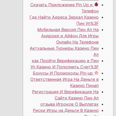
Скачать Приложение Pin Up и
Телефон
Где Найти Адреса Зеркал Казино
Пин Уп%3F
Мобильная Версия Пин Ап На
Андроид и Айфон Для Игры
Онлайн На Телефоне
Актуальные Турниры Казино Пин
Ап
как Пройти Верификацию в Пин
Уп Казино И Пополнить Счет%3F
Бонусы И Промокоды Pin-up
Ответственная Игра На Деньги в
Казино Пинап
Регистрация И Верификация На
Сайте Казино Пин Ап
отзыва Игроков О Выплатах
Риски Игры на Деньги В Казино