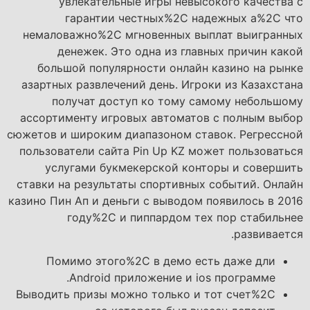
увлекательные игры невысокого качества с
гарантии честных%2C надежных а%2C что
немаловажно%2C мгновенных выплат выигранных
денежек. Это одна из главных причин какой
большой популярности онлайн казино на рынке
азартных развлечений день. Игроки из Казахстана
получат доступ ко тому самому небольшому
ассортименту игровых автоматов с полным выбор
сюжетов и широким диапазоном ставок. Регрессной
пользователи сайта Pin Up KZ может пользоваться
услугами букмекерской конторы и совершить
ставки на результаты спортивных событий. Онлайн
казино Пин Ап и деньги с выводом появилось в 2016
году%2C и пиппардом тех пор стабильнее
развивается.
Помимо этого%2C в демо есть даже дли
Android приложение и ios программе.
Выводить призы можно только и тот счет%2C