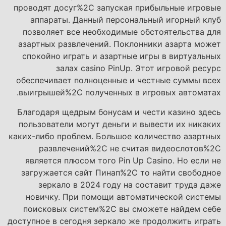
проводят досуг%2C запуская прибыльные игровые
аппараты. Данный персональный игорный клуб
позволяет все необходимые обстоятельства для
азартных развлечений. Поклонники азарта может
спокойно играть и азартные игры в виртуальных
залах casino PinUp. Этот игровой ресурс
обеспечивает полноценные и честные суммы всех
выигрышей%2C полученных в игровых автоматах.
Благодаря щедрым бонусам и чести казино здесь
пользователи могут деньги и вывести их никаких
каких-либо проблем. Большое количество азартных
развлечений%2C не считая видеослотов%2C
является плюсом того Pin Up Casino. Но если не
загружается сайт Пинап%2C то найти свободное
зеркало в 2024 году на составит труда даже
новичку. При помощи автоматической системы
поисковых систем%2C вы сможете найдем себе
доступное в сегодня зеркало же продолжить играть