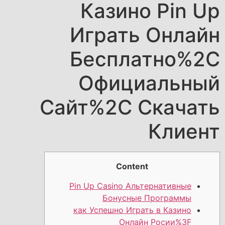
Казино Pin Up
Играть Онлайн
Бесплатно%2C
Официальный
Сайт%2C Скачать
Клиент
Content
Pin Up Casino Альтернативные
Бонусные Программы
как Успешно Играть в Казино
Онлайн Росии%3F