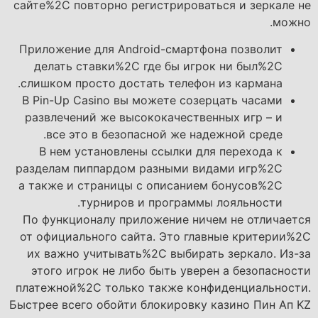
сайте%2C повторно регистрироваться и зеркале не
можно.
Приложение для Android-смартфона позволит
делать ставки%2C где бы игрок ни был%2C
слишком просто достать телефон из кармана.
В Pin-Up Casino вы можете созерцать часами
развлечений же высококачественных игр – и
все это в безопасной же надежной среде.
В нем установлены ссылки для перехода к
разделам пиппардом разными видами игр%2C
а также и страницы с описанием бонусов%2C
турниров и программы лояльности.
По функционалу приложение ничем не отличается
от официального сайта. Это главные критерии%2C
их важно учитывать%2C выбирать зеркало. Из-за
этого игрок не либо быть уверен а безопасности
платежной%2C только также конфиденциальности.
Быстрее всего обойти блокировку казино Пин Ап KZ