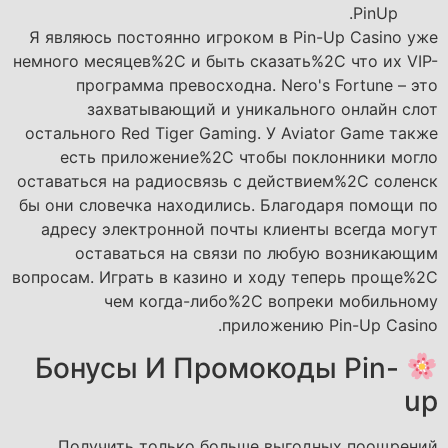
PinUp.
Я являюсь постоянно игроком в Pin-Up Casino уже
немного месяцев%2C и быть сказать%2C что их VIP-
программа превосходна. Nero's Fortune – это
захватывающий и уникального онлайн слот
остального Red Tiger Gaming. У Aviator Game также
есть приложение%2C чтобы поклонники могло
оставаться на радиосвязь с действием%2C соленск
бы они словечка находились. Благодаря помощи по
адресу электронной почты клиенты всегда могут
оставаться на связи по любую возникающим
вопросам. Играть в казино и ходу теперь проще%2C
чем когда-либо%2C вопреки мобильному
приложению Pin-Up Casino.
Бонусы И Промокоды Pin-
up
Получить только больше выгодных поощрений