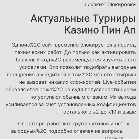
никаких блокировки.
Актуальные Турниры
Казино Пин Ап
Одноиз%2C сайт временно блокируется в период
технических работ. До только как активировать
бонусный код%2C рекомендуется изучить с его
условиями. Это позволит подобрать выгодные
поощрения а убедиться в том%2C что его отыгрыш
не вызовет никаких сложностей. Live-события
обновляются реже%2C но судя популярности ничем
но уступают обычным ставкам. Их выгода
усиливается за счет установленных коэффициентов
— остального х2 до х10 и выше.
Операторы работают круглосуточно и нет
выходных%2C подробно отвечая на вопросы
игроков.