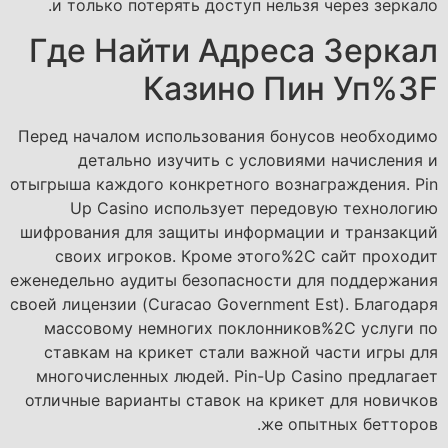
и только потерять доступ нельзя через зеркало.
Где Найти Адреса Зеркал
Казино Пин Уп%3F
Перед началом использования бонусов необходимо
детально изучить с условиями начисления и
отыгрыша каждого конкретного вознаграждения. Pin
Up Casino использует передовую технологию
шифрования для защиты информации и транзакций
своих игроков. Кроме этого%2C сайт проходит
еженедельно аудиты безопасности для поддержания
своей лицензии (Curacao Government Est). Благодаря
массовому немногих поклонников%2C услуги по
ставкам на крикет стали важной части игры для
многочисленных людей. Pin-Up Casino предлагает
отличные варианты ставок на крикет для новичков
же опытных бетторов.