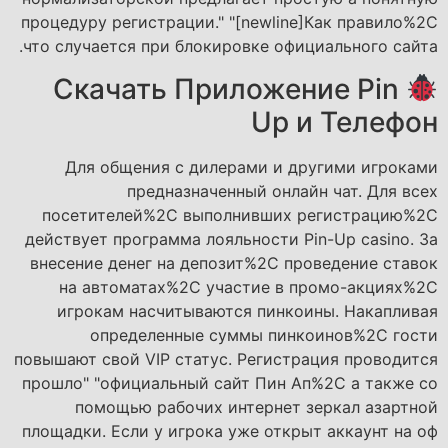
процедуру регистрации." "[newline]Как правило%2C
что случается при блокировке официального сайта.
Скачать Приложение Pin
Up и Телефон
Для общения с дилерами и другими игроками
предназначенный онлайн чат. Для всех
посетителей%2C выполнивших регистрацию%2C
действует программа лояльности Pin-Up casino. За
внесение денег на депозит%2C проведение ставок
на автоматах%2C участие в промо-акциях%2C
игрокам насчитываются пинкоины. Накапливая
определенные суммы пинкоинов%2C гости
повышают свой VIP статус. Регистрация проводится
прошло" "официальный сайт Пин Ап%2C а также со
помощью рабочих интернет зеркал азартной
площадки. Если у игрока уже открыт аккаунт на оф