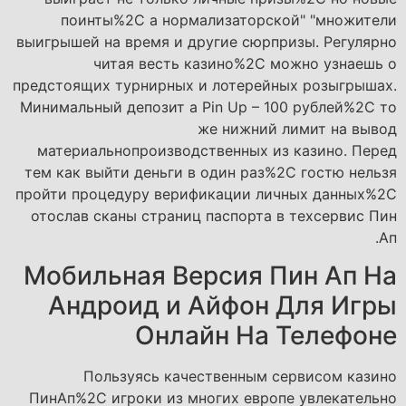
поинты%2C а нормализаторской" "множители
выигрышей на время и другие сюрпризы. Регулярно
читая весть казино%2C можно узнаешь о
предстоящих турнирных и лотерейных розыгрышах.
Минимальный депозит а Pin Up – 100 рублей%2C то
же нижний лимит на вывод
материальнопроизводственных из казино. Перед
тем как выйти деньги в один раз%2C гостю нельзя
пройти процедуру верификации личных данных%2C
отослав сканы страниц паспорта в техсервис Пин
Ап.
Мобильная Версия Пин Ап На
Андроид и Айфон Для Игры
Онлайн На Телефоне
Пользуясь качественным сервисом казино
ПинАп%2C игроки из многих европе увлекательно