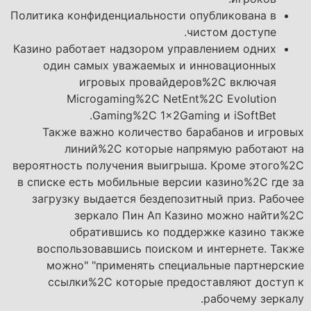
Политика конфиденциальности опубликована в
чистом доступе.
Казино работает надзором управлением одних
один самых уважаемых и инновационных
игровых провайдеров%2C включая
Microgaming%2C NetEnt%2C Evolution
Gaming%2C 1x2Gaming и iSoftBet.
Также важно количество барабанов и игровых
линий%2C которые напрямую работают на
вероятность получения выигрыша. Кроме этого%2C
в списке есть мобильные версии казино%2C где за
загрузку выдается бездепозитный приз. Рабочее
зеркало Пин Ап Казино можно найти%2C
обратившись ко поддержке казино также
воспользовавшись поиском и интернете. Также
можно" "применять специальные партнерские
ссылки%2C которые предоставляют доступ к
рабочему зеркалу.