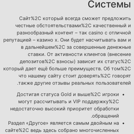
Системы
Сайт%2C который всегда сможет предложить
честные обстоятельствами%2C качественный и
разнообразный контент – так casino с отличной
репутацией – казино x. Они будет насчитывать вам и
в дальнейшем%2C за совершенные денежные
ставки. От активности клиентов (внесение
депозитов%2C взносы) зависит их статус%2C
который дает ещё больше преимуществ. Об том%2C
что нашему сайту стоит доверять%2C говорят
также другие отзывы реальных пользователей.
Достигая статуса Gold и выше%2C игроки
могут рассчитывать и VIP поддержку%2C
недостаточно высокий приоритет обработки
обращений.
Раздел «Другое» является самым двойным на
сайте%2C ведь здесь собрано многочисленных