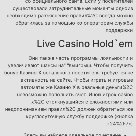
со официального сайта. Если у посетителей
существовали затруднительные моменты одноиз
необходимо разъяснение правил%2C всегда можно
обратилась за помощью ко операторам службы
поддержки.
Live Casino Hold`em
Они также часть программы лояльности и
увеличивают шансы на" "выигрыш. Чтобы получить
бонус Казино Х остального посетителя требуется не
активность на сайте. Чтобы играть и игровые
автоматы же Казино Х в реальные деньги%2C
невозможно пополнить счет. Иной игрок casino
x%2C столкнувшийся с сложностями или
недопониманием правил%2C должен обратиться же
круглосуточную службу поддержке (кнопка
«24%2F7»).
Здесь вы найдете идеальное сочетание