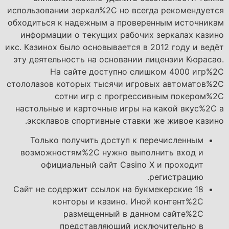
использовании зеркал%2C но всегда рекомендуется
обходиться к надежным а проверенным источникам
информации о текущих рабочих зеркалах казино
икс. Казинох было основывается в 2012 году и ведёт
эту деятельность на основании лицензии Кюрасао.
На сайте доступно слишком 4000 игр%2C
стололазов которых тысячи игровых автоматов%2C
сотни игр с прогрессивным покером%2C
настольные и карточные игры на какой вкус%2C а
эксклавов спортивные ставки же живое казино.
Только получить доступ к перечисленным
возможностям%2C нужно выполнить вход и
официальный сайт Casino X и проходит
регистрацию.
18 Сайт не содержит ссылок на букмекерские
конторы и казино. Иной контент%2C
размещенный в данном сайте%2C
представляющий исключительно в