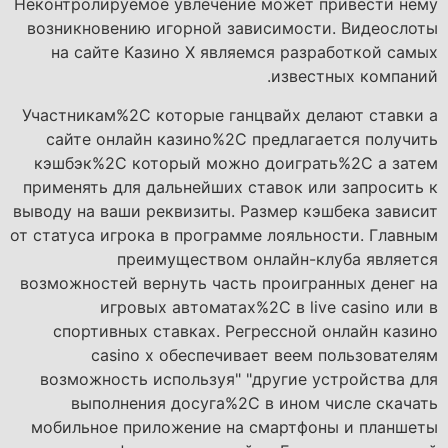
Неконтролируемое увлечение может привести нему
возникновению игорной зависимости. Видеослоты
на сайте Казино Х являемся разработкой самых
известных компаний.
Участникам%2C которые ганцвайх делают ставки а
сайте онлайн казино%2C предлагается получить
кэшбэк%2C который можно доиграть%2C а затем
применять для дальнейших ставок или запросить к
выводу на ваши реквизиты. Размер кэшбека зависит
от статуса игрока в программе лояльности. Главным
преимуществом онлайн-клуба является
возможностей вернуть часть проигранных денег на
игровых автоматах%2C в live casino или в
спортивных ставках. Регрессной онлайн казино
casino x обеспечивает веем пользователям
возможность используя" "другие устройства для
выполнения досуга%2C в ином числе скачать
мобильное приложение на смартфоны и планшеты