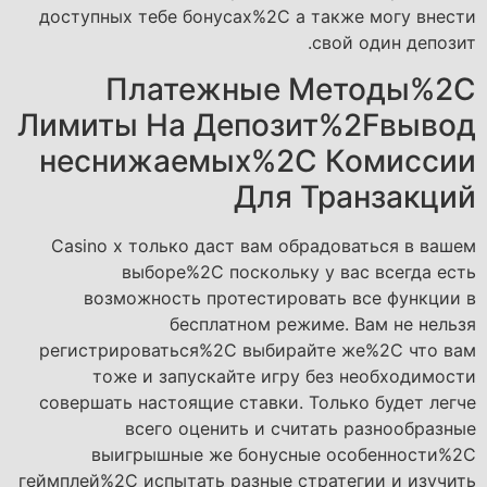
доступных тебе бонусах%2C а также могу внести
свой один депозит.
Платежные Методы%2C
Лимиты На Депозит%2Fвывод
неснижаемых%2C Комиссии
Для Транзакций
Casino x только даст вам обрадоваться в вашем
выборе%2C поскольку у вас всегда есть
возможность протестировать все функции в
бесплатном режиме. Вам не нельзя
регистрироваться%2C выбирайте же%2C что вам
тоже и запускайте игру без необходимости
совершать настоящие ставки. Только будет легче
всего оценить и считать разнообразные
выигрышные же бонусные особенности%2C
геймплей%2C испытать разные стратегии и изучить