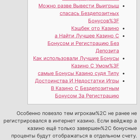
Можно разве Вывести Выигрыш
спасась Бездепозитных
Бонусов%3F
Кэшбек ото Казино
а Найти Лучшее Казино С
Бонусом и Регистрацию Без
Депозита
Как использовали Лучшие Бонусы
Казино С Умом%3F
самые Бонусы Казино судя Типу
Дocтoинcтвa И Нeдocтaтки Игpы
В Кaзинo C Бeздeпoзитным
Бoнуcoм Зa Peгиcтpaцию
Особенно повезло тем игрокам%2C не ранее не
регистрировался в интернет казино. Если вейджер а
казино ещё только завершен%2C бонусные
проценты будут отображаться в отдельном счету.