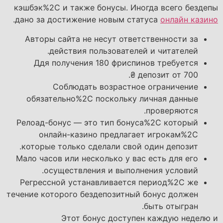
кэшбэк%2C и также бонусы. Иногда всего бездепы
.
дано за достижение новым статуса
онлайн казино
Авторы сайта не несут ответственности за
действия пользователей и читателей.
Ддя получения 180 фриспинов требуется
депозит от 700 ₴.
Соблюдать возрастное ограничение
обязательно%2C поскольку личная данные
проверяются.
Релоад-бонус — это тип бонуса%2C который
онлайн-казино предлагает игрокам%2C
которые только сделали свой один депозит.
Мало часов или несколько у вас есть для его
осуществления и выполнения условий.
Регрессной устанавливается период%2C же
течение которого бездепозитный бонус должен
быть отыгран.
Этот бонус доступен каждую неделю и