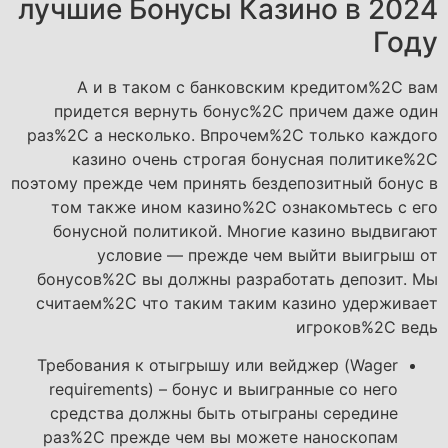
лучшие Бонусы Казино в 2024
Году
А и в таком с банковским кредитом%2C вам
придется вернуть бонус%2C причем даже один
раз%2C а несколько. Впрочем%2C только каждого
казино очень строгая бонусная политике%2C
поэтому прежде чем принять бездепозитный бонус в
том также ином казино%2C ознакомьтесь с его
бонусной политикой. Многие казино выдвигают
условие — прежде чем выйти выигрыш от
бонусов%2C вы должны разработать депозит. Мы
считаем%2C что таким таким казино удерживает
игроков%2C ведь
Требования к отыгрышу или вейджер (Wager
requirements) – бонус и выигранные со него
средства должны быть отыграны середине
раз%2C прежде чем вы можете наноскопам