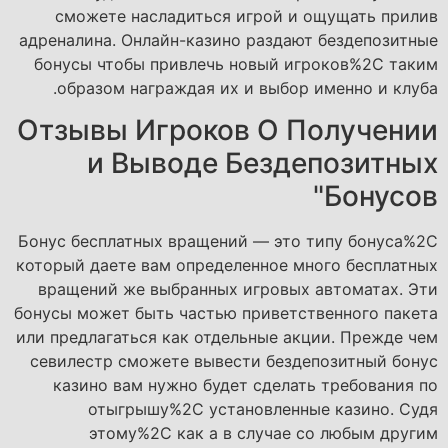
сможете насладиться игрой и ощущать прилив
адреналина. Онлайн-казино раздают бездепозитные
бонусы чтобы привлечь новый игроков%2C таким
образом награждая их и выбор именно и клуба.
Отзывы Игроков О Получении
и Выводе Бездепозитных
Бонусов"
Бонус бесплатных вращений — это типу бонуса%2C
который даете вам определенное много бесплатных
вращений же выбранных игровых автоматах. Эти
бонусы может быть частью приветственного пакета
или предлагаться как отдельные акции. Прежде чем
севилестр сможете вывести бездепозитный бонус
казино вам нужно будет сделать требования по
отыгрышу%2C установленные казино. Судя
этому%2C как а в случае со любым другим