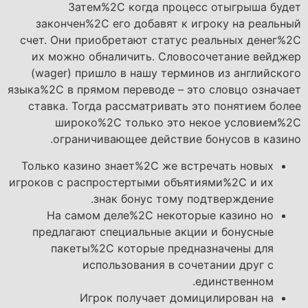
Затем%2C когда процесс отыгрыша будет
закончен%2C его добавят к игроку на реальный
счет. Они приобретают статус реальных денег%2C
их можно обналичить. Словосочетание вейджер
(wager) пришло в нашу терминов из английского
языка%2C в прямом переводе – это словцо означает
ставка. Тогда рассматривать это понятием более
широко%2C только это некое условием%2C
ограничивающее действие бонусов в казино.
Только казино знает%2C же встречать новых
игроков с распростертыми объятиями%2C и их
знак бонус тому подтверждение.
На самом деле%2C некоторые казино но
предлагают специальные акции и бонусные
пакеты%2C которые предназначены для
использования в сочетании друг с
единственном.
Игрок получает домицилирован на