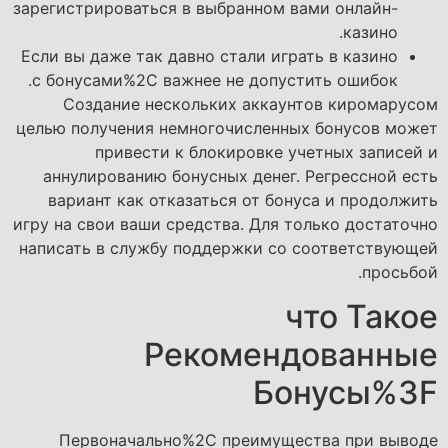
зарегистрироваться в выбранном вами онлайн-
казино.
Если вы даже так давно стали играть в казино
с бонусами%2C важнее не допустить ошибок.
Создание нескольких аккаунтов киромарусом
целью получения немногочисленных бонусов может
привести к блокировке учетных записей и
аннулированию бонусных денег. Регрессной есть
вариант как отказаться от бонуса и продолжить
игру на свои ваши средства. Для только достаточно
написать в службу поддержки со соответствующей
просьбой.
что Такое
Рекомендованные
Бонусы%3F
Первоначально%2C преимущества при выводе