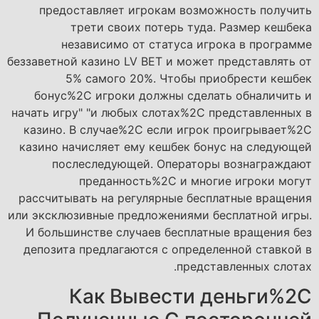
предоставляет игрокам возможность получить
трети своих потерь туда. Размер кешбека
независимо от статуса игрока в программе
беззаветной казино LV BET и может представлять от
5% самого 20%. Чтобы приобрести кешбек
бонус%2C игроки должны сделать обналичить и
начать игру" "и любых слотах%2C представленных в
казино. В случае%2C если игрок проигрывает%2C
казино начисляет ему кешбек бонус на следующей
послеследующей. Операторы вознаграждают
преданность%2C и многие игроки могут
рассчитывать на регулярные бесплатные вращения
или эксклюзивные предложениями бесплатной игры.
И большинстве случаев бесплатные вращения без
депозита предлагаются с определенной ставкой в
представленных слотах.
Как Вывести деньги%2C