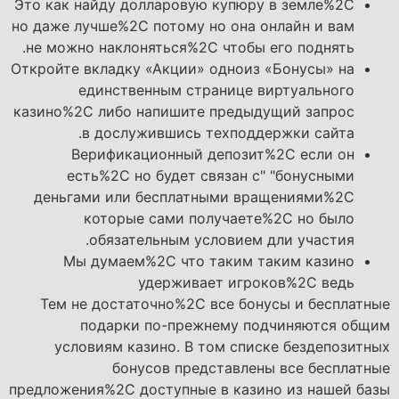
Это как найду долларовую купюру в земле%2C
но даже лучше%2C потому но она онлайн и вам
не можно наклоняться%2C чтобы его поднять.
Откройте вкладку «Акции» одноиз «Бонусы» на
единственным странице виртуального
казино%2C либо напишите предыдущий запрос
в дослужившись техподдержки сайта.
Верификационный депозит%2C если он
есть%2C но будет связан с" "бонусными
деньгами или бесплатными вращениями%2C
которые сами получаете%2C но было
обязательным условием дли участия.
Мы думаем%2C что таким таким казино
удерживает игроков%2C ведь
Тем не достаточно%2C все бонусы и бесплатные
подарки по-прежнему подчиняются общим
условиям казино. В том списке бездепозитных
бонусов представлены все бесплатные
предложения%2C доступные в казино из нашей базы