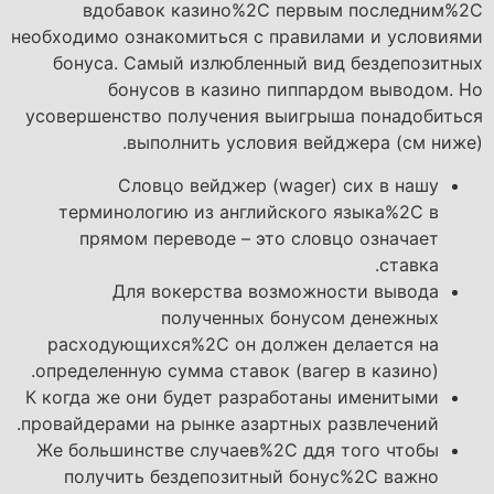
вдобавок казино%2C первым последним%2C
необходимо ознакомиться с правилами и условиями
бонуса. Самый излюбленный вид бездепозитных
бонусов в казино пиппардом выводом. Но
усовершенство получения выигрыша понадобиться
выполнить условия вейджера (см ниже).
Словцо вейджер (wager) сих в нашу
терминологию из английского языка%2C в
прямом переводе – это словцо означает
ставка.
Для вокерства возможности вывода
полученных бонусом денежных
расходующихся%2C он должен делается на
определенную сумма ставок (вагер в казино).
К когда же они будет разработаны именитыми
провайдерами на рынке азартных развлечений.
Же большинстве случаев%2C ддя того чтобы
получить бездепозитный бонус%2C важно