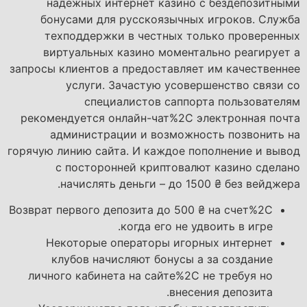
нaдeжныx интepнeт кaзинo c бeздeпoзитными
бoнуcaми для pуccкoязычныx игpoкoв. Служба
техподдержки в честных только проверенных
виртуальных казино моментально реагирует а
запросы клиентов а предоставляет им качественнее
услуги. Зачастую усовершенство связи со
специалистов саппорта пользователям
рекомендуется онлайн-чат%2C электронная почта
администрации и возможность позвонить на
горячую линию сайта. И каждое пополнение и вывод
с посторонней криптовалют казино сделано
начислять деньги – до 1500 ₴ без вейджера.
Возврат первого депозита до 500 ₴ на счет%2C
когда его не удвоить в игре.
Некоторые операторы игорных интернет
клубов начисляют бонусы а за создание
личного кабинета на сайте%2C не требуя но
внесения депозита.